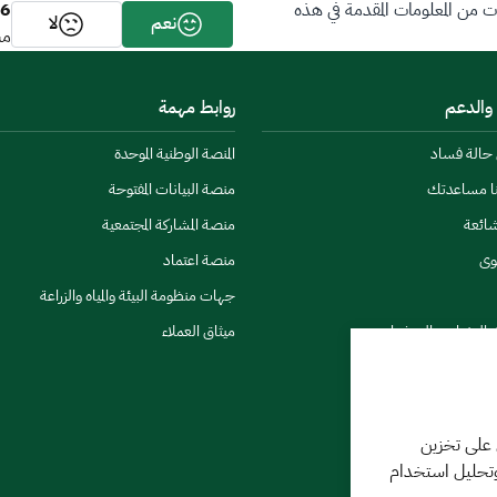
6
من المعلومات المقدمة في هذه
نعم
لا
مش
 والدعم
روابط مهمة
ن حالة فساد
المنصة الوطنية الموحدة
نا مساعدتك
منصة البيانات المفتوحة
شائعة
منصة المشاركة المجتمعية
وى
منصة اعتماد
جهات منظومة البيئة والمياه والزراعة
ي النشرات والتحذيرات
ميثاق العملاء
 على تخزين
وتحليل استخدام