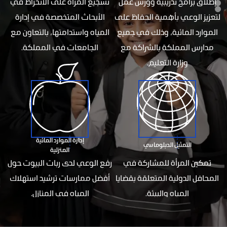
إطلاق برامج تدريبية وورش عمل
تشجيع المرأة على الانخراط في
لتعزيز الوعي بأهمية الحفاظ على
الأبحاث المتخصصة في إدارة
الموارد المائية، وذلك في جميع
المياه واستدامتها، بالتعاون مع
مدارس المملكة بالشراكة مع
الجامعات في المملكة.
وزارة التعليم.
إدارة الموارد المائية
التمثيل الدبلوماسي
المنزلية
تمكين المرأة للمشاركة في
رفع الوعي لدى ربات البيوت حول
المحافل الدولية المتعلقة بقضايا
أفضل ممارسات ترشيد استهلاك
المياه والبيئة.
المياه في المنازل.
مبادرة زرقاء
عن المبادرة
الفئات