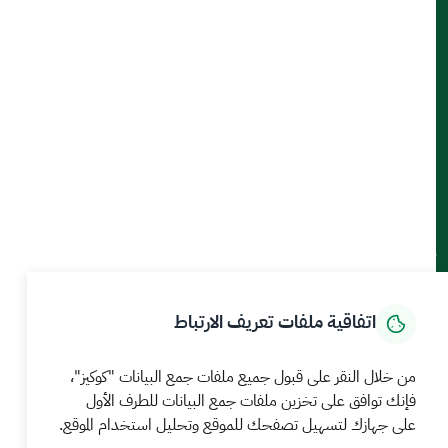
روابط مهمة
المنصة الوطنية الموحدة
منصة البيانات المفتوحة
منصة المشاركة المجتمعية
منصة اعتماد
جهات منظومة البيئة والمياه والزراعة
ميثاق العملاء
تواصل معنا
اتفاقية ملفات تعريف الارتباط
أدوات الإتاحة والوصول
من خلال النقر على قبول جميع ملفات جمع البيانات "كوكيز"،
فإنك توافق على تخزين ملفات جمع البيانات للطرف الأول
على جهازك لتسهيل تصفحك للموقع وتحليل استخدام الموقع.