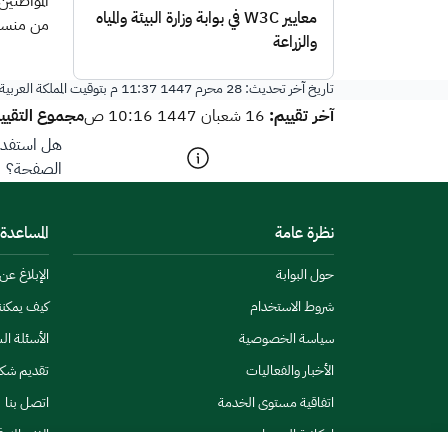
المواطنين
معايير W3C في بوابة وزارة البيئة والمياه
من منسوب
والزراعة
تاريخ آخر تحديث:
28 محرم 1447 11:37 م
بتوقيت المملكة العربي
آخر تقييم:
مجموع التقيي
16 شعبان 1447 10:16 ص
هل استفدت 
الصفحة؟
نظرة عامة
المساعدة
حول البوابة
الإبلاغ ع
شروط الاستخدام
كيف يمكن
سياسة الخصوصية
الأسئلة ال
الأخبار والفعاليات
تقديم شك
اتفاقية مستوى الخدمة
اتصل بنا
إمكانية الوصول
الاشتراك ف