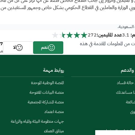
 و المقيمين والزوار إلى جانب القطاع الخاص فضلاً عن أنها تركز على كل من الم
ي الوزارة والعاملين في القطاع الحكومي بشكل خاص وجمهور المستفيدين من
ة السعودية.
م:
عدد المقيمين:
272
3.1
7
من المعلومات المقدمة في هذه
نعم
لا
مش
 والدعم
روابط مهمة
ن حالة فساد
المنصة الوطنية الموحدة
نا مساعدتك
منصة البيانات المفتوحة
شائعة
منصة المشاركة المجتمعية
وى
منصة اعتماد
جهات منظومة البيئة والمياه والزراعة
ي النشرات والتحذيرات
ميثاق العملاء