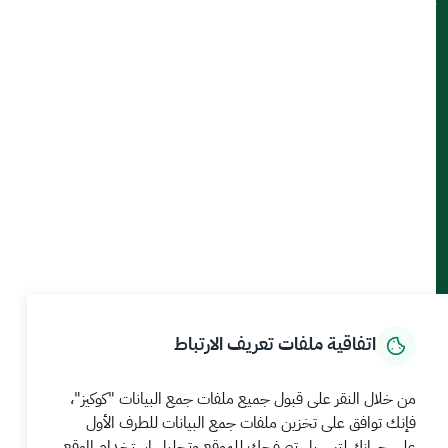
تواصل معنا
أدوات الإتاحة والوصول
حمل تطبيق الجوال
الرئيسية
المركز الإعلامي
بيانات و احصاءات
الخدمات الإلكترونية
كيف يمكننا مساعدتك
اتفاقية ملفات تعريف الارتباط
MEWA©جميع الحقوق محفوظة 2026
آخر تحديث للموقع في
من خلال النقر على قبول جميع ملفات جمع البيانات "كوكيز"،
22 صفر 1448 09:18 ص
فإنك توافق على تخزين ملفات جمع البيانات للطرف الأول
الشروط والأحكام
سياسة الخصوصية
خريطة الموقع
خدمة Rss