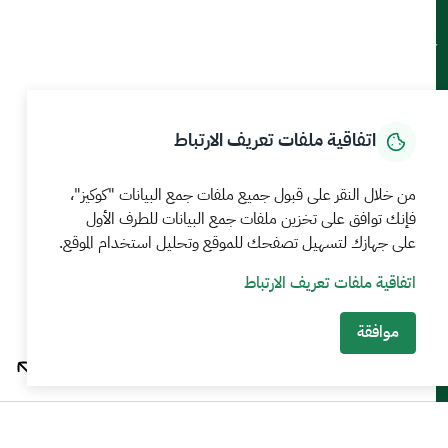
الإبلاغ عن حالة فساد
كيف يمكننا مساعدتك
الأسئلة الشائعة
تقديم شكوى
اتفاقية ملفات تعريف الارتباط
اتصل بنا
الاشتراك في النشرات والتحذيرات
من خلال النقر على قبول جميع ملفات جمع البيانات "كوكيز"،
فإنك توافق على تخزين ملفات جمع البيانات للطرف الأول
روابط مهمة
على جهازك لتسهيل تصفحك للموقع وتحليل استخدام الموقع.
المنصة الوطنية الموحدة
اتفاقية ملفات تعريف الارتباط
منصة البيانات المفتوحة
موافقة
منصة المشاركة المجتمعية
منصة اعتماد
بوابة نما للخدمات الالكترونية
جهات منظومة البيئة والمياه والزراعة
ميثاق العملاء