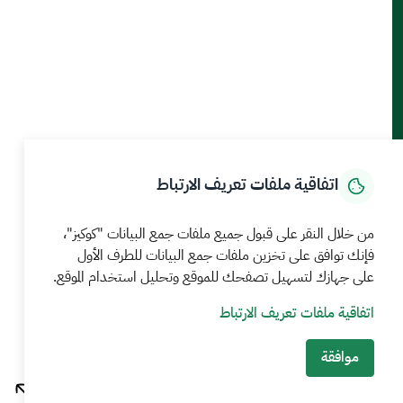
حمل تطبيق الجوال
الرئيسية
المركز الإعلامي
بيانات و احصاءات
الخدمات الإلكترونية
كيف يمكننا مساعدتك
اتفاقية ملفات تعريف الارتباط
MEWA©جميع الحقوق محفوظة 2026
آخر تحديث للموقع في
من خلال النقر على قبول جميع ملفات جمع البيانات "كوكيز"،
22 صفر 1448 09:18 ص
فإنك توافق على تخزين ملفات جمع البيانات للطرف الأول
على جهازك لتسهيل تصفحك للموقع وتحليل استخدام الموقع.
الشروط والأحكام
سياسة الخصوصية
خريطة الموقع
خدمة Rss
اتفاقية ملفات تعريف الارتباط
موافقة
بوابة نما للخدمات الالكترونية