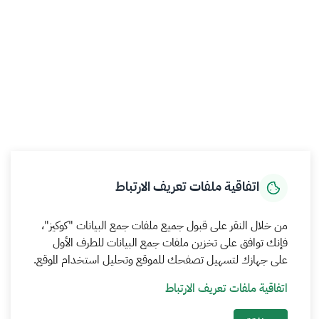
أدوات الإتاحة والوصول
حمل تطبيق الجوال
الرئيسية
المركز الإعلامي
بيانات و احصاءات
الخدمات الإلكترونية
كيف يمكننا مساعدتك
اتفاقية ملفات تعريف الارتباط
MEWA©جميع الحقوق محفوظة 2026
من خلال النقر على قبول جميع ملفات جمع البيانات "كوكيز"،
آخر تحديث للموقع في
22 صفر 1448 09:18 ص
فإنك توافق على تخزين ملفات جمع البيانات للطرف الأول
على جهازك لتسهيل تصفحك للموقع وتحليل استخدام الموقع.
الشروط والأحكام
سياسة الخصوصية
خريطة الموقع
خدمة Rss
اتفاقية ملفات تعريف الارتباط