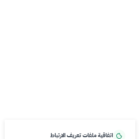
جهات منظومة البيئة والمياه والزراعة
ميثاق العملاء
تواصل معنا
أدوات الإتاحة والوصول
حمل تطبيق الجوال
الرئيسية
المركز الإعلامي
بيانات و احصاءات
الخدمات الإلكترونية
كيف يمكننا مساعدتك
اتفاقية ملفات تعريف الارتباط