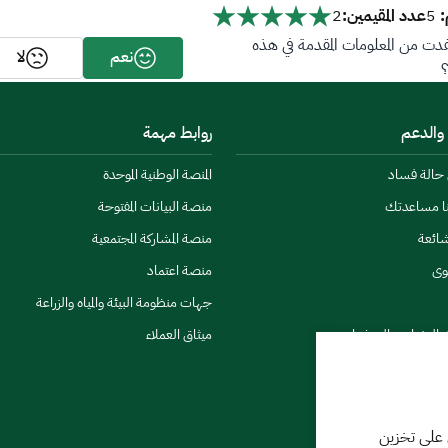
:
عدد المقيمين:
2
5
ت من المعلومات المقدمة في هذه
نعم
لا
 والدعم
روابط مهمة
ن حالة فساد
المنصة الوطنية الموحدة
نا مساعدتك
منصة البيانات المفتوحة
شائعة
منصة المشاركة المجتمعية
وى
منصة اعتماد
جهات منظومة البيئة والمياه والزراعة
ي النشرات والتحذيرات
ميثاق العملاء
 على تخزين