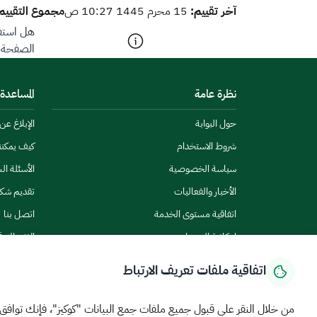
آخر تقييم:
مجموع التقييم
15 محرم 1445 10:27 ص
هل استفد
الصفحة؟
نظرة عامة
المساعدة
حول البوابة
الإبلاغ ع
شروط الاستخدام
كيف يمكن
سياسة الخصوصية
الأسئلة ال
الأخبار والفعاليات
تقديم شك
اتفاقية مستوى الخدمة
اتصل بنا
إمكانية الوصول
الاشتراك ف
اتفاقية ملفات تعريف الارتباط
من خلال النقر على قبول جميع ملفات جمع البيانات "كوكيز"، فإنك توافق