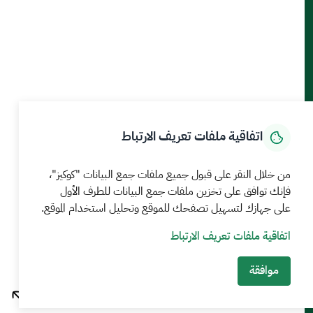
حمل تطبيق الجوال
الرئيسية
المركز الإعلامي
بيانات و احصاءات
الخدمات الإلكترونية
كيف يمكننا مساعدتك
اتفاقية ملفات تعريف الارتباط
MEWA©جميع الحقوق محفوظة 2026
آخر تحديث للموقع في
من خلال النقر على قبول جميع ملفات جمع البيانات "كوكيز"،
22 صفر 1448 09:18 ص
فإنك توافق على تخزين ملفات جمع البيانات للطرف الأول
على جهازك لتسهيل تصفحك للموقع وتحليل استخدام الموقع.
الشروط والأحكام
سياسة الخصوصية
خريطة الموقع
خدمة Rss
اتفاقية ملفات تعريف الارتباط
موافقة
بوابة نما للخدمات الالكترونية