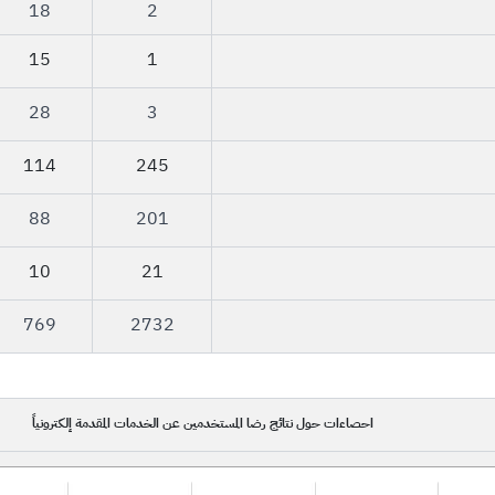
18
2
15
1
​28
3
​114
245
​88
​201
10​
21​
769
2732
احصاءات حول نتائج رضا المستخدمين عن الخدمات المقدمة إلكترونياً