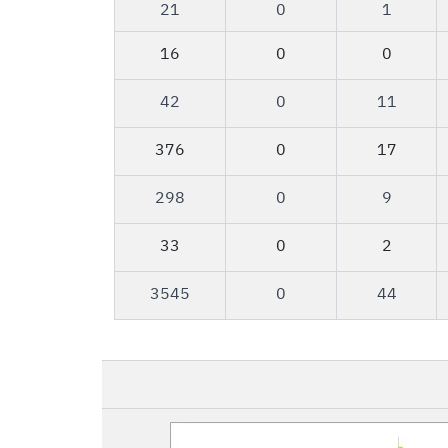
21
0
1
16
0
0
42​
0
​11
376​
0
17​
298​
0​
​9
​33
​0
2​
3545
0
44