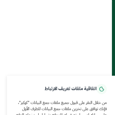
تواصل معنا
أدوات الإتاحة والوصول
حمل تطبيق الجوال
الرئيسية
المركز الإعلامي
بيانات و احصاءات
الخدمات الإلكترونية
كيف يمكننا مساعدتك
اتفاقية ملفات تعريف الارتباط
MEWA©جميع الحقوق محفوظة 2026
آخر تحديث للموقع في
من خلال النقر على قبول جميع ملفات جمع البيانات "كوكيز"،
22 صفر 1448 09:18 ص
فإنك توافق على تخزين ملفات جمع البيانات للطرف الأول
الشروط والأحكام
سياسة الخصوصية
خريطة الموقع
خدمة Rss