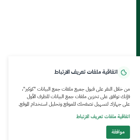
أدوات الإتاحة والوصول
حمل تطبيق الجوال
الرئيسية
المركز الإعلامي
بيانات و احصاءات
الخدمات الإلكترونية
كيف يمكننا مساعدتك
اتفاقية ملفات تعريف الارتباط
MEWA©جميع الحقوق محفوظة 2026
آخر تحديث للموقع في
من خلال النقر على قبول جميع ملفات جمع البيانات "كوكيز"،
22 صفر 1448 09:18 ص
فإنك توافق على تخزين ملفات جمع البيانات للطرف الأول
الشروط والأحكام
سياسة الخصوصية
خريطة الموقع
خدمة Rss
على جهازك لتسهيل تصفحك للموقع وتحليل استخدام الموقع.
اتفاقية ملفات تعريف الارتباط
موافقة