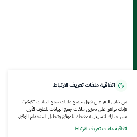
أدوات الإتاحة والوصول
حمل تطبيق الجوال
الرئيسية
المركز الإعلامي
بيانات و احصاءات
الخدمات الإلكترونية
كيف يمكننا مساعدتك
اتفاقية ملفات تعريف الارتباط
MEWA©جميع الحقوق محفوظة 2026
آخر تحديث للموقع في
من خلال النقر على قبول جميع ملفات جمع البيانات "كوكيز"،
22 صفر 1448 09:18 ص
فإنك توافق على تخزين ملفات جمع البيانات للطرف الأول
على جهازك لتسهيل تصفحك للموقع وتحليل استخدام الموقع.
الشروط والأحكام
سياسة الخصوصية
خريطة الموقع
خدمة Rss
اتفاقية ملفات تعريف الارتباط