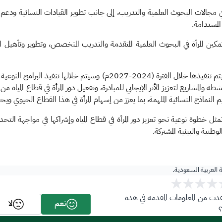
ي مجالات البحوث العلمية والتدريب، إلى جانب تطوير القيادات النسائية ودعم الابت
 المستدامة.
ين المرأة في البحوث العلمية المتقدمة والتدريب المتخصص، وتطوير وتأهيل القي
وأوضحت الوزارة أن المبادرة ستنفذ على مرحلتين، الأولى يتم تنفيذها خلال ال
خلال الفترة (2028- 2030م) توسيع الأنشطة والمشاريع لتعزيز الأثر الإيجابي للمبادرة، وتفعيل دور الم
 النماذج النسائية الملهمة، بما يعزز من إسهام المرأة في هذا القطاع الحيوي ويحقق
مثل خطوة نوعية نحو تعزيز دور المرأة في قطاع المياه وإشراكها في مواجهة التح
وطنية والبيئية المشتركة.​
ة العربية السعودية.
ت من المعلومات المقدمة في هذه
نعم
لا