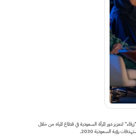
الزراعة خلال فعاليات الدورة الـ 16 لمؤتمر الأطراف لاتفاقية الأمم المتحدة لمكافحة التصحر (COP16)، مبادرة "زرقاء" لتعزيز دور المرأة السعودية في قطاع المياه من خلال
فات رؤية السعودية 2030.