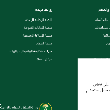
 والدعم
روابط مهمة
ن حالة فساد
المنصة الوطنية الموحدة
نا مساعدتك
منصة البيانات المفتوحة
شائعة
منصة المشاركة المجتمعية
وى
منصة اعتماد
جهات منظومة البيئة والمياه والزراعة
ي النشرات والتحذيرات
ميثاق العملاء
 على تخزين
وتحليل استخدام
كننا مساعدتك
فر 1448 09:18 ص