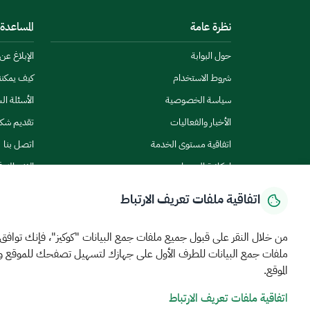
نظرة عامة
المساعدة
حول البوابة
الإبلاغ ع
شروط الاستخدام
كيف يمكن
سياسة الخصوصية
الأسئلة ال
الأخبار والفعاليات
تقديم شك
اتفاقية مستوى الخدمة
اتصل بنا
إمكانية الوصول
الاشتراك ف
اتفاقية ملفات تعريف الارتباط
من خلال النقر على قبول جميع ملفات جمع البيانات "كوكيز"، فإنك توافق
ملفات جمع البيانات للطرف الأول على جهازك لتسهيل تصفحك للموقع 
الرئيسية
المركز الإعلامي
بيانات و احصاءات
الخدمات الإلكترونية
كيف يم
الموقع.
اتفاقية ملفات تعريف الارتباط
MEWA©جميع الحقوق محفوظة 2026
آخر تحديث للموقع في
22 ص