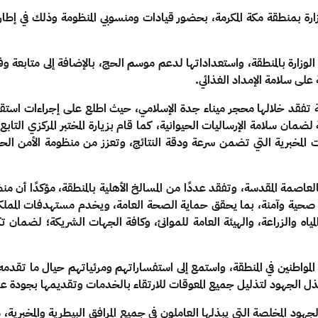
ارة بمنطقة مكة المكرمة، بحضور قيادات ومنسوبي المنظومة وذلك في إطار 
ارة بالمنطقة، واستعداداتها لدعم موسم الحج، بالإضافة إلى متابعة وفرة 
لى سلامة الإمداد الغذائي.
ية تفقد خلالها محجر ميناء جدة الإسلامي، حيث اطلع على إجراءات استقب
ضمان سلامة الإرساليات الحيوانية، كما قام بزيارة المختبر المركزي التاب
ات المخبرية التي تضمن سرعة ودقة النتائج، وتعزز من منظومة الأمن
اصمة المقدسة، وتفقد عددًا من المسالخ الأهلية بالمنطقة، مؤكدًا أن 
والمياه والزراعة، والهيئة العامة للموانئ، وكافة الجهات الشريكة؛ لضمان
ن المواطنين في المنطقة، واستمع إلى استفساراتهم ومرئياتهم حيال ما ت
وبذل الجهود لتذليل جميع المعوقات للارتقاء بالخدمات وتقديمها بجودة عالية
الجهود المخلصة التي يبذلها العاملون في جميع المرافق
البيطرية والمخبرية
، 