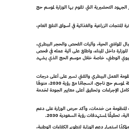
الجهود التحضيرية التي تقوم بها الوزارة لموسم حج
المنتجات الزراعية والغذائية في أسواق النفع العام،
ال المواشي الحية، وآليات الفحص والحجر البيطري،
ع للوزارة داخل الميناء، واطلع على آلية عمله في فحص
 الحيوي الوطني، خاصة خلال موسم الحج الذي يشهد
منظومة العمل البيطري والفني تسير على أعلى درجات
الجاهزية والكفاءة؛ لضمان استقبال المواشي بطريقة صحية وآمنة، بما يحقق حماية الصحة العامة، ويخدم مستهدفات المملكة لموسم حج ناجح، انسجامًا مع رؤية 2030، منوهًا
 تكامل الإجراءات وتحقيق أعلى معايير الجودة لخدمة
قدمه المنظومة من خدمات، وأكد حرص الوزارة على دعم
، تحقيقًا لمستهدفات رؤية السعودية 2030.
مؤكدًا استمرار دعم الوزارة لتطوير الكفاءات الوطنية،