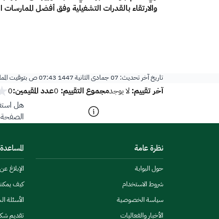
والارتقاء بالقدرات التشغيلية وفق أفضل الممارسات ال
تاريخ آخر تحديث:
07 جمادى الثانية 1447 07:43 ص
بتوقيت المم
آخر تقييم:
مجموع التقييم:
عدد المقيمين:
لا يوجد
0
0
هل استفد
الصفحة؟
نظرة عامة
المساعدة
حول البوابة
الإبلاغ ع
شروط الاستخدام
كيف يمكن
سياسة الخصوصية
الأسئلة ال
الأخبار والفعاليات
تقديم شك