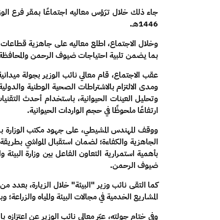
جاء ذلك خلال ترّؤس معاليه اجتماعًا بمقر فرع الوز
1446هـ.
وخلال الاجتماع، اطلع معاليه على جاهزية قطاعات الوز
بما يضمن تلبية احتياجات ضيوف الرحمن والمحافظة ع
عقب الاجتماع، قام معالي نائب الوزير بجولة ميدان
ومدى الالتزام بالاشتراطات الصحية الوطنية والدولية ل
وتحليل العينات الحيوانية، باستخدام أحدث التقني
ارتفاعًا ملحوظًا في حجم الواردات الحيوانية.
ووقف المهندس المشيطي، على جهود مكتب الوزارة بالع
بأهمية استمرارية التعاون الفاعل بين وزارة البيئة 
ضيوف الرحمن
.
كما التقى نائب وزير "البيئة" خلال الزيارة، بعدد م
المشاريع الخدمية في مجالات البيئة والمياه والزراعة؛ 
وفي ختام جولته، عبّر معالي نائب الوزير عن اعتزازه ب