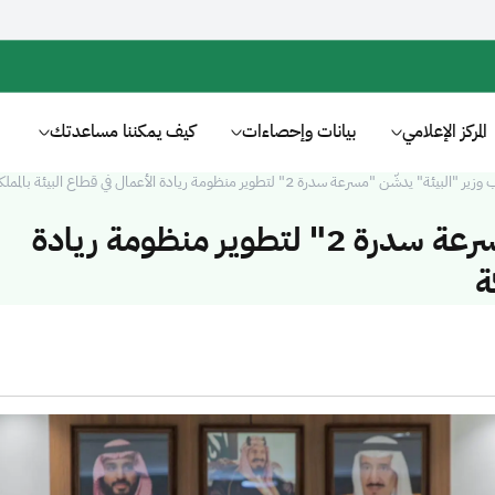
المركز الإعلامي
بيانات وإحصاءات
كيف يمكننا مساعدتك
ر "البيئة" يدشّن "مسرعة سدرة 2" لتطوير منظومة ريادة الأعمال في قطاع البيئة بالمملكة
نائب وزير "البيئة" يدشّن "مسرعة سدرة 2" لتطوير منظومة ريادة
ة