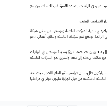
بوسطن، في الولايات المتحدة الأميركية وذلك بالتعاون مع
ر التنظيمية المعقدة.
ة البيئية، تساعد هذه المبادرة في تنمية الشركات الناشئة وتوسعها من خلال شبكة
ري الرائدة، ودفع نمو شركتك الناشئة ونطاق أعمالها نحو
وأضافت الوزارة أن رحلة مسرعة سدرة 2 تشمل ثلاث محطات رئيسية تمتد على مدار عدة أشهر، تبدأ من الرياض خلال الفترة من 6 إلى 10 يوليو 2025م، مرورًا بمدينة بوسطن في الولايات
 مجددًا في الرياض من 16 إلى 20 نوفمبر المقبل وذلك، ضمن برنامج مكثف يهدف إلى دعم وتسريع نمو الشركات الناشئة
 السيليكون فالي، سان فرانسيسكو العام الماضي حيث تعد
لناشئة المحتضنة من قبل الوزارة مليون دولار في مراحلها