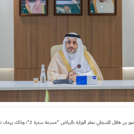
دشّن معالي نائب وزير البيئة والمياه والزرا