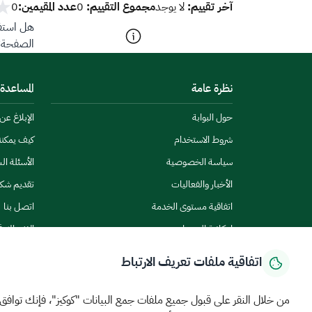
آخر تقييم:
مجموع التقييم:
عدد المقيمين:
لا يوجد
0
0
هل استفد
الصفحة؟
نظرة عامة
المساعدة
حول البوابة
الإبلاغ ع
شروط الاستخدام
كيف يمكن
سياسة الخصوصية
الأسئلة ال
الأخبار والفعاليات
تقديم شك
اتفاقية مستوى الخدمة
اتصل بنا
إمكانية الوصول
الاشتراك ف
اتفاقية ملفات تعريف الارتباط
من خلال النقر على قبول جميع ملفات جمع البيانات "كوكيز"، فإنك توافق