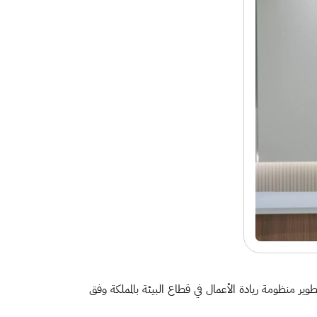
عة المهندس منصور بن هلال المشيطي بمقر الوزارة بالرياض "مسرعة سدرة 2"؛ وذلك بهدف تطوير منظومة ريادة الأعمال في قطاع البيئة بالمملكة وفق