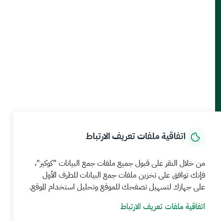
أدوات الإتاحة والوصول
حمل تطبيق الجوال
الرئيسية
المركز الإعلامي
بيانات و احصاءات
الخدمات الإلكترونية
كيف يمكننا مساعدتك
اتفاقية ملفات تعريف الارتباط
MEWA©جميع الحقوق محفوظة 2026
آخر تحديث للموقع في
من خلال النقر على قبول جميع ملفات جمع البيانات "كوكيز"،
22 صفر 1448 09:18 ص
فإنك توافق على تخزين ملفات جمع البيانات للطرف الأول
الشروط والأحكام
سياسة الخصوصية
خريطة الموقع
خدمة Rss
على جهازك لتسهيل تصفحك للموقع وتحليل استخدام الموقع.
اتفاقية ملفات تعريف الارتباط