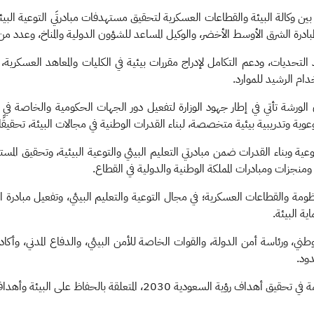
كالة البيئة والقطاعات العسكرية لتحقيق مستهدفات مبادرتَي التوعية البيئية 
 لمبادرة الشرق الأوسط الأخضر، والوكيل المساعد للشؤون الدولية والمناخ، وعدد 
التحديات، ودعم التكامل لإدراج مقررات بيئية في الكليات والمعاهد العسكر
دام الرشيد للموارد.
الورشة تأتي في إطار جهود الوزارة لتفعيل دور الجهات الحكومية والخاصة في مجا
ية وتدريبية بيئية متخصصة، لبناء القدرات الوطنية في مجالات البيئة، تحقيقًا لم
ة وبناء القدرات ضمن مبادرتي التعليم البيئي والتوعية البيئية، وتحقيق المست
ة، ومنجزات ومبادرات المملكة الوطنية والدولية في القطاع.
ة والقطاعات العسكرية؛ في مجال التوعية والتعليم البيئي، وتفعيل مبادرة التوع
ية البيئة.
ني، ورئاسة أمن الدولة، والقوات الخاصة للأمن البيئي، والدفاع المدني، وأكادي
دود.
 المتعلقة بالحفاظ على البيئة وأهداف التنمية المستدامة.