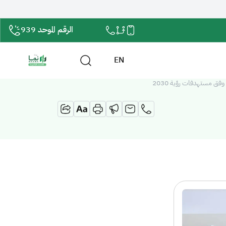
الرقم الموحد 939
EN
فق مستهدفات رؤية 2030