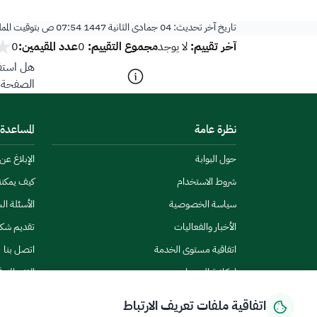
تاريخ آخر تحديث:
04 جمادى الثانية 1447 07:54 ص
بتوقيت المم
آخر تقييم:
مجموع التقييم:
عدد المقيمين:
لا يوجد
0
0
هل استفد
الصفحة؟
نظرة عامة
المساعدة
حول البوابة
الإبلاغ ع
شروط الاستخدام
كيف يمكن
سياسة الخصوصية
الأسئلة ال
الأخبار والفعاليات
تقديم شك
اتفاقية مستوى الخدمة
اتصل بنا
إمكانية الوصول
الاشتراك ف
اتفاقية ملفات تعريف الارتباط