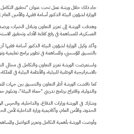
جاء ذلك خلال ورشة عمل تحت عنوان "تحقيق التكامل بين و
الوزارة لشؤون البيئة الدكتور أسامة فقيها، والأمين العام
وهدفت الورشة إلى تعزيز التعاون وتبادل الخبرات ورصد 
العسكرية، للمساهمة في رفع كفاءة الأداء، وتحقيق الاستخ
وأكد وكيل الوزارة لشؤون البيئة الدكتور أسامة فقيها أن 
بالتنسيق المؤسسي، والمساهمة في تطوير برامج تعليمية وتوعو
واستعرضت الورشة تعزيز التعاون والتكامل في مجالي التوعي
بالاستراتيجية الوطنية للبيئية، والأنظمة البيئية في المملك
كما ناقشت الورشة أطر التعاون والتنسيق بين جهات المنظوم
والدولية، واقتراح برنامج تدريبي "حماة البيئة"، ودبلوم حما
وشارك في الورشة وزارات الدفاع، والداخلية، والحرس الوط
الحدود، والأمن العام، وأكاديمية وزارة الداخلية لأمن الح
وأوصت الورشة بأهمية التكامل وتعزيز التواصل والمساهمة في تحقيق أهداف رؤية السعودية 2030،