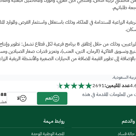
من مختصي تربية النحل، ومنتجي البن العربي، والورد، والمحاصيل البعلية والفاك
اجعة طلباتهم.
الريفية الزراعية المستدامة في المملكة، وذلك باستغلال واستثمار الفرص والموارد المت
لسكان.
ويستهدف البرنامج عدداً من القطاعات الواعدة للمنتجين الزراعيين، وذلك من خلال إط
صنيع وتسويق الفاكهة (الرمان، التين، العنب)، وتعزيز قدرات صغار الصيادين ومس
الإضافة إلى تطوير القيمة المضافة من الحيازات الصغيرة والأنشطة الريفية الزراعي
عربية السعودية.
عدد المقيمين:
2691
4.
588
ن المعلومات المقدمة في هذه
نعم
لا
مشار
 والدعم
روابط مهمة
ن حالة فساد
المنصة الوطنية الموحدة