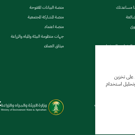
نا مساعدتك
منصة البيانات المفتوحة
شائعة
منصة المشاركة المجتمعية
وى
منصة اعتماد
جهات منظومة البيئة والمياه والزراعة
ي النشرات والتحذيرات
ميثاق العملاء
 على تخزين
وتحليل استخدام
كننا مساعدتك
فر 1448 09:18 ص