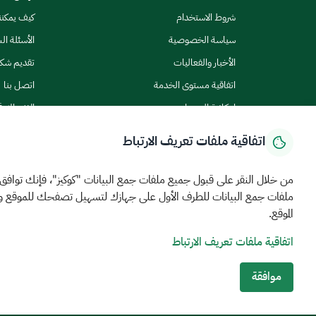
شروط الاستخدام
كيف يمكن
سياسة الخصوصية
الأسئلة ال
الأخبار والفعاليات
تقديم شك
اتفاقية مستوى الخدمة
اتصل بنا
إمكانية الوصول
الاشتراك ف
اتفاقية ملفات تعريف الارتباط
من خلال النقر على قبول جميع ملفات جمع البيانات "كوكيز"، فإنك توافق
ملفات جمع البيانات للطرف الأول على جهازك لتسهيل تصفحك للموقع 
الرئيسية
المركز الإعلامي
بيانات و احصاءات
الخدمات الإلكترونية
كيف يم
الموقع.
اتفاقية ملفات تعريف الارتباط
MEWA©جميع الحقوق محفوظة 2026
آخر تحديث للموقع في
22 ص
الشروط والأحكام
سياسة الخصوصية
خريطة الموقع
خدمة Rss
موافقة