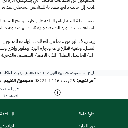
المستفيدين من القطاعات المختلفة التي يستهدفها البرنامج، 
المباشر إلى جانب برامج تطويرية للمزارعين المسجلين بعد مر
وتعمل وزارة البيئة المياه والزراعة على تطوير برنامج التنمية 
المختلفة حسب الموارد الطبيعية والإمكانات الزراعية وعدد ا
العسل، وتنمية قطاع زراعة وتجارة الورد، وتطوير وإنتاج وت
زراعة المحاصيل البعلية (الذرة الرفيعة، السمسم، والدخن)، ب
تاريخ آخر تحديث:
25 ربيع الأول 1447 08:16 م
بتوقيت المملكة ال
آخر تقييم:
مجموع التقييم:
29 رجب 1446 03:21 م
6
هل استفدت م
الصفحة؟
نظرة عامة
المساعدة
حول البوابة
الإبلاغ ع