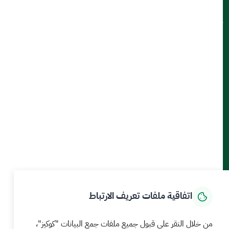
ميثاق العملاء
تواصل معنا
أدوات الإتاحة والوصول
حمل تطبيق الجوال
الرئيسية
المركز الإعلامي
بيانات و احصاءات
الخدمات الإلكترونية
كيف يمكننا مساعدتك
اتفاقية ملفات تعريف الارتباط
MEWA©جميع الحقوق محفوظة 2026
آخر تحديث للموقع في
من خلال النقر على قبول جميع ملفات جمع البيانات "كوكيز"،
22 صفر 1448 09:18 ص