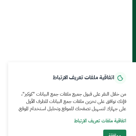
أدوات الإتاحة والوصول
حمل تطبيق الجوال
الرئيسية
المركز الإعلامي
بيانات و احصاءات
الخدمات الإلكترونية
كيف يمكننا مساعدتك
اتفاقية ملفات تعريف الارتباط
MEWA©جميع الحقوق محفوظة 2026
آخر تحديث للموقع في
من خلال النقر على قبول جميع ملفات جمع البيانات "كوكيز"،
22 صفر 1448 09:18 ص
فإنك توافق على تخزين ملفات جمع البيانات للطرف الأول
الشروط والأحكام
سياسة الخصوصية
خريطة الموقع
خدمة Rss
على جهازك لتسهيل تصفحك للموقع وتحليل استخدام الموقع.
اتفاقية ملفات تعريف الارتباط