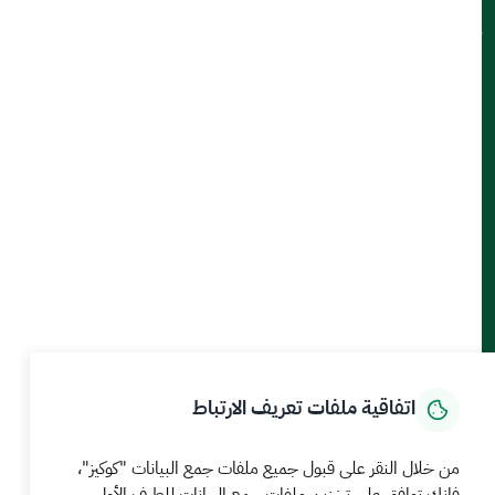
تواصل معنا
أدوات الإتاحة والوصول
حمل تطبيق الجوال
الرئيسية
المركز الإعلامي
بيانات و احصاءات
الخدمات الإلكترونية
كيف يمكننا مساعدتك
اتفاقية ملفات تعريف الارتباط
MEWA©جميع الحقوق محفوظة 2026
آخر تحديث للموقع في
من خلال النقر على قبول جميع ملفات جمع البيانات "كوكيز"،
22 صفر 1448 09:18 ص