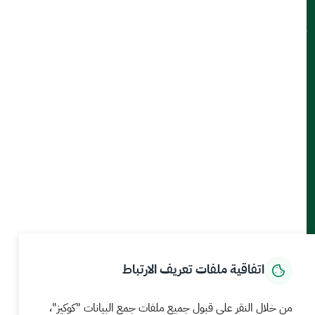
ميثاق العملاء
تواصل معنا
أدوات الإتاحة والوصول
حمل تطبيق الجوال
الرئيسية
المركز الإعلامي
بيانات و احصاءات
الخدمات الإلكترونية
كيف يمكننا مساعدتك
اتفاقية ملفات تعريف الارتباط
MEWA©جميع الحقوق محفوظة 2026
آخر تحديث للموقع في
من خلال النقر على قبول جميع ملفات جمع البيانات "كوكيز"،
22 صفر 1448 09:18 ص