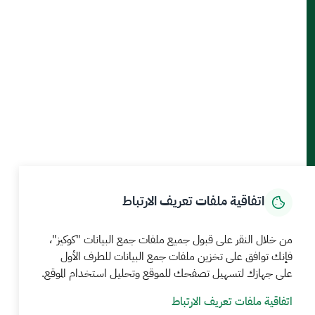
أدوات الإتاحة والوصول
حمل تطبيق الجوال
الرئيسية
المركز الإعلامي
بيانات و احصاءات
الخدمات الإلكترونية
كيف يمكننا مساعدتك
اتفاقية ملفات تعريف الارتباط
MEWA©جميع الحقوق محفوظة 2026
من خلال النقر على قبول جميع ملفات جمع البيانات "كوكيز"،
آخر تحديث للموقع في
22 صفر 1448 09:18 ص
فإنك توافق على تخزين ملفات جمع البيانات للطرف الأول
على جهازك لتسهيل تصفحك للموقع وتحليل استخدام الموقع.
الشروط والأحكام
سياسة الخصوصية
خريطة الموقع
خدمة Rss
اتفاقية ملفات تعريف الارتباط