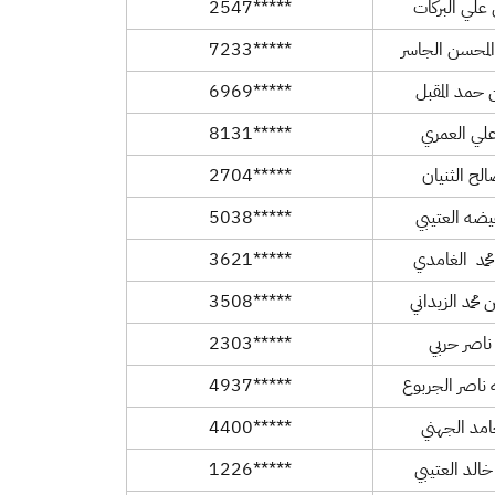
علي البركات
*****2547
دالمحسن الجاسر
*****7233
 حمد المقبل
*****6969
علي العمري
*****8131
الح الثنيان
*****2704
عيضه العتيبي
*****5038
محمد الغامدي
*****3621
حمد الزيداني
*****3508
اصر حربي
*****2303
 ناصر الجربوع
*****4937
امد الجهني
*****4400
الد العتيبي
*****1226