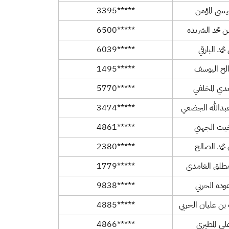
سى المؤمن
*****3395
محمد الشريده
*****6500
مد البارقي
*****6039
لح اليوسف
*****1495
دي المخلفي
*****5770
بدالله الجضعي
*****3474
خيت الجهني
*****4861
محمد الصالح
*****2380
لق الغامدي
*****1779
وده الحربي
*****9838
 بن عليان الحربي
*****4885
ي المطيري
*****4866