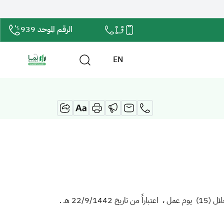
الرقم الموحد 939
EN