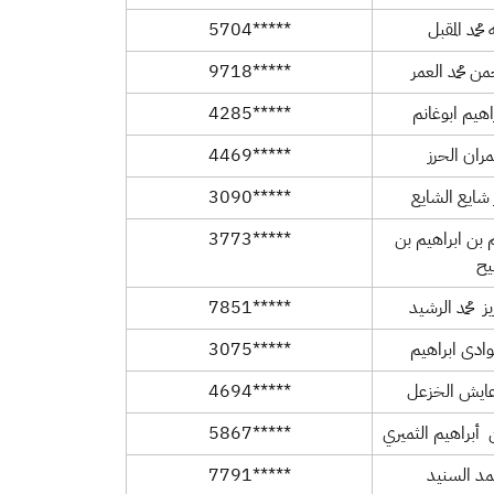
محمد المقبل
*****5704
ن محمد العمر
*****9718
اهيم ابوغانم
*****4285
مران الحرز
*****4469
شايع الشايع
*****3090
م بن ابراهيم بن
*****3773
ح
ز محمد الرشيد
*****7851
وادى ابراهيم
*****3075
ايش الخزعل
*****4694
 أبراهيم الثميري
*****5867
حمد السنيد
*****7791