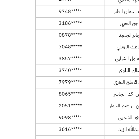
هد المطيري
*****4338
سلمان المطير
*****9748
جح الحريي
*****3186
بر الجعيد
*****0878
عث الرويلي
*****7048
بول الشراري
*****3857
لح البلوي
*****3740
لاملح العنزي
*****7979
 محمد الجاسر
*****8065
 ابراهيم الجماز
*****2051
حمد الشمري
*****9098
الله المزيد
*****3616