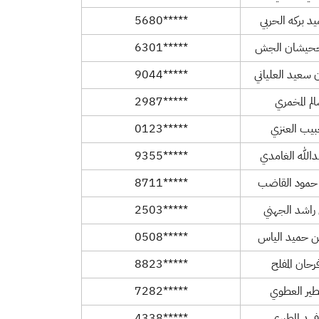
د بركه الحربي
*****5680
 جحيشان الجش
*****6301
 سعيد العلياني
*****9044
الم المخمري
*****2987
بيب العنزي
*****0123
الله الغامدي
*****9355
 حمود القاضب
*****8711
راشد الجهني
*****2503
ن حميد الياس
*****0508
حان المفلح
*****8823
طير العطوي
*****7282