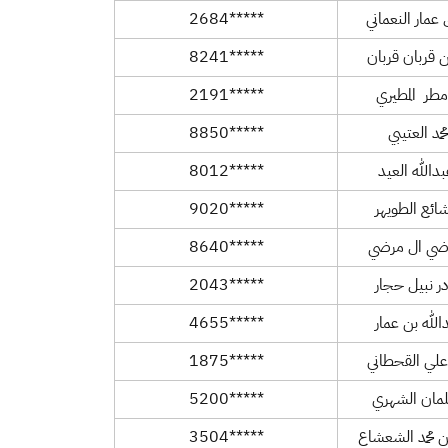
 عمار النعماني
*****2684
 قربان قربان
*****8241
مطر المطيري
*****2191
مد العتيبي
*****8850
الله العيد
*****8012
ئع الطويهر
*****9020
ضي ال مرضي
*****8640
ر نبيل حجار
*****2043
الله بن عمار
*****4655
ي القحطاني
*****1875
مان الشهري
*****5200
 محمد الشعشاع
*****3504