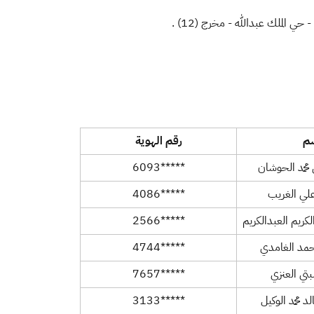
سم
رقم الهوية
 محمد الحوشان
*****6093
علي الغريب
*****4086
لكريم العبدالكريم
*****2566
مد الغامدي
*****4744
تي العنزي
*****7657
 محمد الوكيل
*****3133