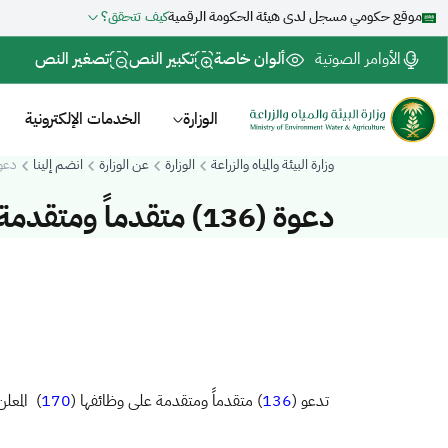
موقع حكومي مسجل لدى هيئة الحكومة الرقمية
كيف تتحقق؟
الأوامر الصوتية
ألوان خاصة
تكبير النص
تصغير النص
الوزارة
الخدمات الإلكترونية
وزارة البيئة والمياه والزراعة
الوزارة
عن الوزارة
انضم إلينا
دعوة (136) متقدماً ومتقدم
دعوة (136) متقدماً ومتقدمة لإستكمال مسوغات التعاقد
تدعو (
136
) متقدماً ومتقدمة على وظائفها (
170
) المعلن عنها يوم 15/7/1441 هـ مرحلة الاولى وذلك لا