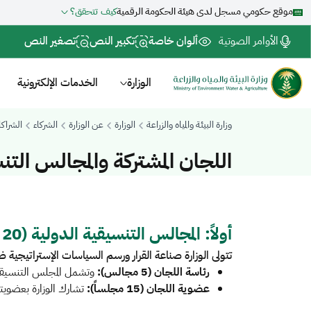
موقع حكومي مسجل لدى هيئة الحكومة الرقمية
كيف تتحقق؟
الأوامر الصوتية
ألوان خاصة
تكبير النص
تصغير النص
الوزارة
الخدمات الإلكترونية
وزارة البيئة والمياه والزراعة
الوزارة
عن الوزارة
الشركاء
الشراكا
اللجان المشتركة والمجالس التن
أولاً: المجالس التنسيقية الدولية (20 مجلساً)​
تتولى الوزارة صناعة القرار ورسم السياسات الإستراتيجية ض
رئاسة اللجان (5 مجالس):
وتشمل المجلس التنسيقي 
عضوية اللجان (15 مجلساً):
تشارك الوزارة بعضويتها الفعّالة في 15 مجلساً تنسيقياً، إقليمي