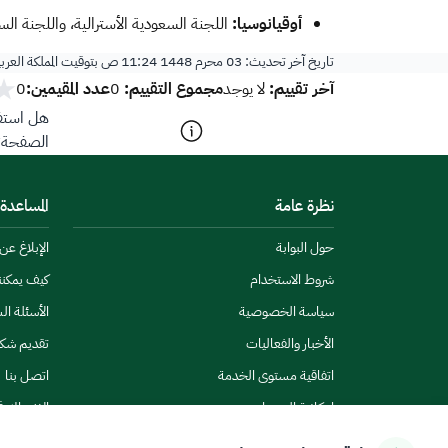
أوقيانوسيا:
اللجنة السعودية الأسترالية، واللجنة السعو
تاريخ آخر تحديث:
03 محرم 1448 11:24 ص
بتوقيت المملكة العرب
آخر تقييم:
مجموع التقييم:
عدد المقيمين:
لا يوجد
0
0
هل استفد
الصفحة؟
نظرة عامة
المساعدة
حول البوابة
الإبلاغ ع
شروط الاستخدام
كيف يمكن
سياسة الخصوصية
الأسئلة ال
الأخبار والفعاليات
تقديم شك
اتفاقية مستوى الخدمة
اتصل بنا
إمكانية الوصول
الاشتراك ف