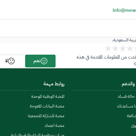
info@mew
عربية السعودية.
ت من المعلومات المقدمة في هذه
نعم
لا
 والدعم
روابط مهمة
ن حالة فساد
المنصة الوطنية الموحدة
نا مساعدتك
منصة البيانات المفتوحة
شائعة
منصة المشاركة المجتمعية
وى
منصة اعتماد
جهات منظومة البيئة والمياه والزراعة