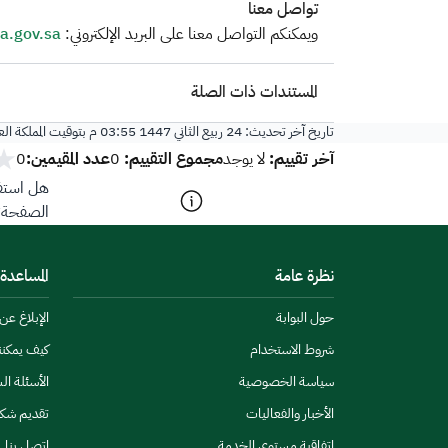
تواصل معنا
​ويمكنكم التواصل معنا على البريد الإلكتروني:
a.gov.sa
المستندات ذات الصلة
تاريخ آخر تحديث:
24 ربيع الثاني 1447 03:55 م
بتوقيت المملكة ال
آخر تقييم:
مجموع التقييم:
عدد المقيمين:
لا يوجد
0
0
هل استفد
الصفحة؟
نظرة عامة
المساعدة
حول البوابة
الإبلاغ ع
شروط الاستخدام
كيف يمكن
سياسة الخصوصية
الأسئلة ال
الأخبار والفعاليات
تقديم شك
اتفاقية مستوى الخدمة
اتصل بنا