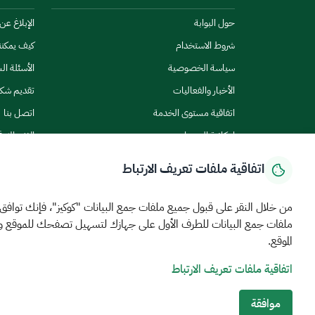
حول البوابة
الإبلاغ ع
شروط الاستخدام
كيف يمكن
سياسة الخصوصية
الأسئلة ال
الأخبار والفعاليات
تقديم شك
اتفاقية مستوى الخدمة
اتصل بنا
إمكانية الوصول
الاشتراك ف
اتفاقية ملفات تعريف الارتباط
من خلال النقر على قبول جميع ملفات جمع البيانات "كوكيز"، فإنك توافق
ملفات جمع البيانات للطرف الأول على جهازك لتسهيل تصفحك للموقع 
الرئيسية
المركز الإعلامي
بيانات و احصاءات
الخدمات الإلكترونية
كيف يم
الموقع.
اتفاقية ملفات تعريف الارتباط
MEWA©جميع الحقوق محفوظة 2026
آخر تحديث للموقع في
22 ص
الشروط والأحكام
سياسة الخصوصية
خريطة الموقع
خدمة Rss
موافقة