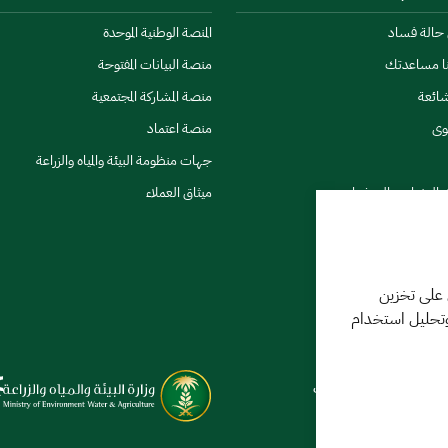
ن حالة فساد
المنصة الوطنية الموحدة
نا مساعدتك
منصة البيانات المفتوحة
شائعة
منصة المشاركة المجتمعية
وى
منصة اعتماد
جهات منظومة البيئة والمياه والزراعة
ي النشرات والتحذيرات
ميثاق العملاء
 على تخزين
وتحليل استخدام
كننا مساعدتك
فر 1448 09:18 ص