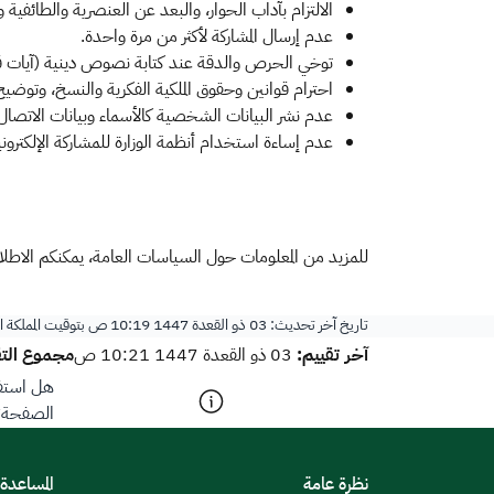
الالتزام بآداب الحوار، والبعد عن العنصرية والطائفية
عدم إرسال المشاركة لأكثر من مرة واحدة.
توخي الحرص والدقة عند كتابة نصوص دينية (آيات قرآ
احترام قوانين وحقوق الملكية الفكرية والنسخ، وتوضيح ال
عدم نشر البيانات الشخصية كالأسماء وبيانات الاتصا
عدم إساءة استخدام أنظمة الوزارة للمشاركة الإلكترونية
​للمزيد من المعلومات حول السياسات العامة، يمكنكم الاطلا
تاريخ آخر تحديث:
03 ذو القعدة 1447 10:19 ص
بتوقيت المملكة 
آخر تقييم:
مجموع التق
03 ذو القعدة 1447 10:21 ص
هل استفد
الصفحة؟
نظرة عامة
المساعدة