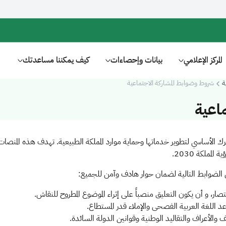
المركز الإعلامي
بيانات وإحصاءات
كيف يمكننا مساعدتك
ة
شروط وضوابط المشاركة الاجتماعية
اعية
 المحرك الأساسي لتطوير خدماتها وحماية موارد المملكة الطبيعية. تهدف هذه المنصات
مملكة 2030.
لى الضوابط التالية لضمان حوار هادف وآمن للجميع:​
صار، و أن يكون التعليق منصباً على إثراء الموضوع المطروح للنقاش.​
د اللغة العربية الفصحى والإملاء قدر المستطاع.
ف والأعراف والتقاليد الوطنية وقوانين الدولة السائدة.