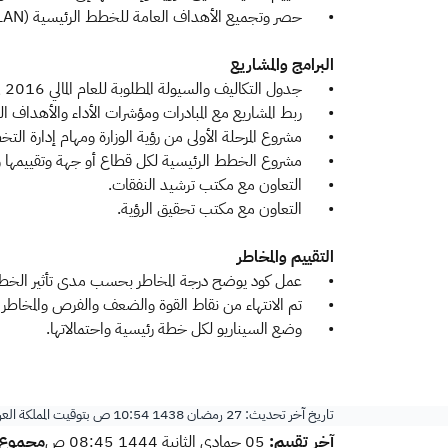
•
حصر وتجميع الأهداف العامة للخطط الرئيسية (MASTER PLAN) من جميع الجهات التابعة للوزارة.
البرامج والمشاريع
•
جدول التكاليف والسيولة المطلوبة للعام المالي 2016 في وِرش التحوُّل.
•
ربط المشاريع مع المبادرات ومؤشرات الأداء والأهداف ال
•
مشروع المرحلة الأولى من رؤية الوزارة ومهام إدارة الت
•
مشروع الخطط الرئيسية لكل قطاع أو جهة وتقييمها 
•
التعاون مع مكتب ترشيد النفقات.
•
التعاون مع مكتب تحقيق الرؤية.
التقييم والمخاطر
•
عمل كود يوضح درجة المخاطر بحسب مدى تأثير الخطر 
•
تم الانتهاء من نقاط القوة والضعف والفرص والمخاطر لق
•
وضع السيناريو لكل خطة رئيسية واحتمالاتها.
تاريخ آخر تحديث:
27 رمضان 1438 10:54 ص
بتوقيت المملكة الع
آخر تقييم:
مجموع ا
05 جمادى الثانية 1444 08:45 ص