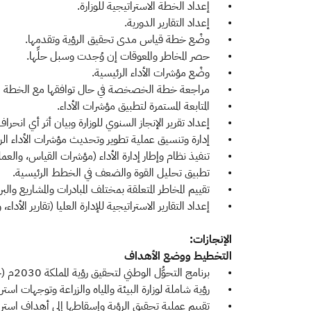
•
إعداد الخطة الاستراتيجية للوزارة.
•
إعداد التقارير الدورية.
•
وضْع خطة قياس مدى تحقيق الرؤية وتقدمها.
•
حصر المخاطر والمعوقات إن وُجدت وسبل حلِّها.
•
وضْع مؤشرات الأداء الرئيسية.
•
مراجعة خطة الخصخصة في حال توافقها مع الخطة الاست
•
المتابعة المستمرة لتطبيق مؤشرات الأداء.
•
إعداد تقرير الإنجاز السنوي للوزارة وبيان أثر أي انحراف
•
إدارة وتنسيق عملية تطوير وتحديث مؤشرات الأداء الر
•
تنفيذ نظام وإطار إدارة الأداء (مؤشرات القياس، والعمل
•
تطبيق تحليل القوة والضعف في الخطط الرئيسية.
•
تقييم المخاطر المتعلقة بمختلف المبادرات والمشاريع والبرا
•
إعداد التقارير الاستراتيجية للإدارة العليا (تقارير الأداء
الإنجازات:
التخطيط ووضع الأهداف
•
برنامج التحوُّل الوطني لتحقيق رؤية المملكة 2030م (خلال مدة 3 أشهر) لإعداد تحديات ومبادرات قطاعَي المياه والصرف الصحي.
•
رؤية شاملة لوزارة البيئة والمياه والزراعة وتوجهات استرات
•
تقييم عملية تحقيق الرؤية وإسقاطها إلى أهداف استرات