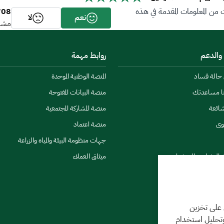
708
ن المعلومات المقدمة في هذه
نعم
لا
مشار
 والدعم
روابط مهمة
ن حالة فساد
المنصة الوطنية الموحدة
نا مساعدتك
منصة البيانات المفتوحة
شائعة
منصة المشاركة المجتمعية
وى
منصة اعتماد
جهات منظومة البيئة والمياه والزراعة
ي النشرات والتحذيرات
ميثاق العملاء
 على تخزين
وتحليل استخدام