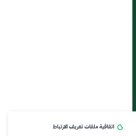
جهات منظومة البيئة والمياه والزراعة
ميثاق العملاء
تواصل معنا
أدوات الإتاحة والوصول
حمل تطبيق الجوال
الرئيسية
المركز الإعلامي
بيانات و احصاءات
الخدمات الإلكترونية
كيف يمكننا مساعدتك
اتفاقية ملفات تعريف الارتباط
MEWA©جميع الحقوق محفوظة 2026