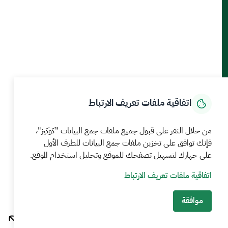
حمل تطبيق الجوال
الرئيسية
المركز الإعلامي
بيانات و احصاءات
الخدمات الإلكترونية
كيف يمكننا مساعدتك
اتفاقية ملفات تعريف الارتباط
MEWA©جميع الحقوق محفوظة 2026
آخر تحديث للموقع في
من خلال النقر على قبول جميع ملفات جمع البيانات "كوكيز"،
22 صفر 1448 09:18 ص
فإنك توافق على تخزين ملفات جمع البيانات للطرف الأول
الشروط والأحكام
سياسة الخصوصية
خريطة الموقع
خدمة Rss
على جهازك لتسهيل تصفحك للموقع وتحليل استخدام الموقع.
اتفاقية ملفات تعريف الارتباط
موافقة
بوابة نما للخدمات الالكترونية