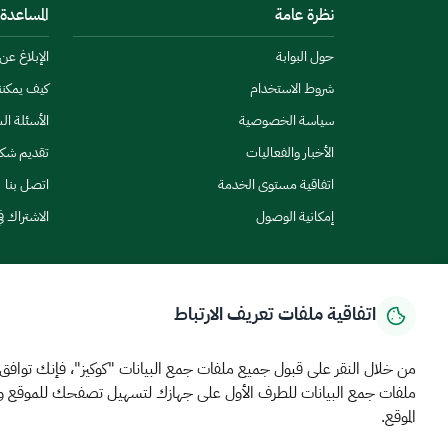
نظرة عامة
المساعدة
حول البوابة
الإبلاغ ع
شروط الاستخدام
كيف يمكن
سياسة الخصوصية
الأسئلة ال
الأخبار والفعاليات
تقديم شك
اتفاقية مستوى الخدمة
اتصل بنا
إمكانية الوصول
الاشتراك ف
اتفاقية ملفات تعريف الارتباط
الرئيسية
المركز الإعلامي
بيانات و احصاءات
الخدمات الإلكترونية
كيف يم
من خلال النقر على قبول جميع ملفات جمع البيانات "كوكيز"، فإنك توافق
ملفات جمع البيانات للطرف الأول على جهازك لتسهيل تصفحك للموقع 
MEWA©جميع الحقوق محفوظة 2026
آخر تحديث للموقع في
22 ص
الموقع.