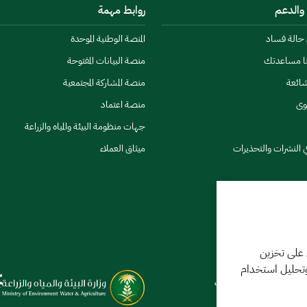
 والدعم
روابط مهمة
ن حالة فساد
المنصة الوطنية الموحدة
نا مساعدتك
منصة البيانات المفتوحة
شائعة
منصة المشاركة المجتمعية
وى
منصة اعتماد
جهات منظومة البيئة والمياه والزراعة
ي النشرات والتحذيرات
ميثاق العملاء
كننا مساعدتك
 على تخزين
وتحليل استخدام
فر 1448 09:18 ص