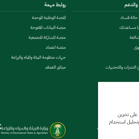
 والدعم
روابط مهمة
ن حالة فساد
المنصة الوطنية الموحدة
نا مساعدتك
منصة البيانات المفتوحة
شائعة
منصة المشاركة المجتمعية
وى
منصة اعتماد
جهات منظومة البيئة والمياه والزراعة
ي النشرات والتحذيرات
ميثاق العملاء
كننا مساعدتك
 على تخزين
وتحليل استخدام
فر 1448 09:18 ص