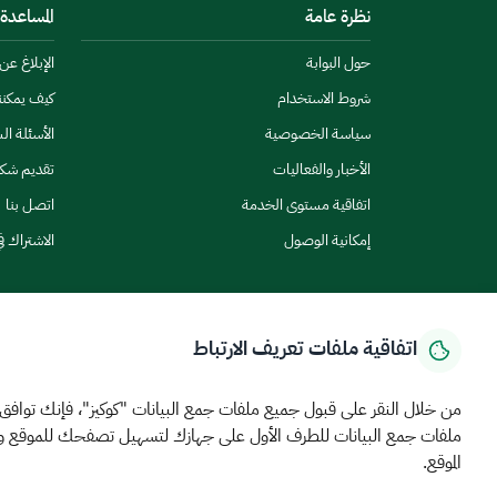
نظرة عامة
المساعدة
حول البوابة
الإبلاغ ع
شروط الاستخدام
كيف يمكن
سياسة الخصوصية
الأسئلة ال
الأخبار والفعاليات
تقديم شك
اتفاقية مستوى الخدمة
اتصل بنا
إمكانية الوصول
الاشتراك ف
اتفاقية ملفات تعريف الارتباط
الرئيسية
المركز الإعلامي
بيانات و احصاءات
الخدمات الإلكترونية
كيف يم
من خلال النقر على قبول جميع ملفات جمع البيانات "كوكيز"، فإنك توافق
ملفات جمع البيانات للطرف الأول على جهازك لتسهيل تصفحك للموقع 
MEWA©جميع الحقوق محفوظة 2026
آخر تحديث للموقع في
22 ص
الموقع.