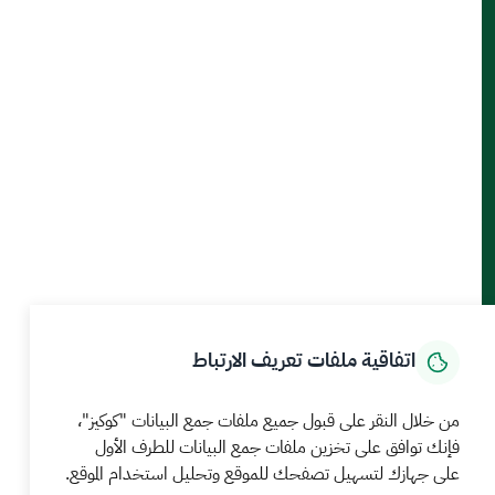
أدوات الإتاحة والوصول
حمل تطبيق الجوال
الرئيسية
المركز الإعلامي
بيانات و احصاءات
الخدمات الإلكترونية
كيف يمكننا مساعدتك
اتفاقية ملفات تعريف الارتباط
MEWA©جميع الحقوق محفوظة 2026
آخر تحديث للموقع في
من خلال النقر على قبول جميع ملفات جمع البيانات "كوكيز"،
22 صفر 1448 09:18 ص
فإنك توافق على تخزين ملفات جمع البيانات للطرف الأول
على جهازك لتسهيل تصفحك للموقع وتحليل استخدام الموقع.
الشروط والأحكام
سياسة الخصوصية
خريطة الموقع
خدمة Rss