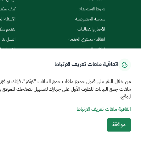
شروط الاستخدام
كيف يمكن
سياسة الخصوصية
الأسئلة ال
الأخبار والفعاليات
تقديم شك
اتفاقية مستوى الخدمة
اتصل بنا
إمكانية الوصول
الاشتراك ف
اتفاقية ملفات تعريف الارتباط
من خلال النقر على قبول جميع ملفات جمع البيانات "كوكيز"، فإنك توافق
ملفات جمع البيانات للطرف الأول على جهازك لتسهيل تصفحك للموقع 
الرئيسية
المركز الإعلامي
بيانات و احصاءات
الخدمات الإلكترونية
كيف يم
الموقع.
اتفاقية ملفات تعريف الارتباط
MEWA©جميع الحقوق محفوظة 2026
آخر تحديث للموقع في
22 ص
الشروط والأحكام
سياسة الخصوصية
خريطة الموقع
خدمة Rss
موافقة