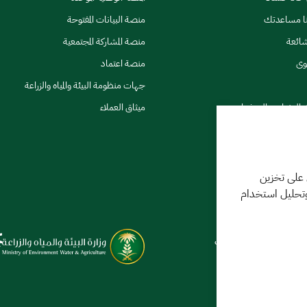
نا مساعدتك
منصة البيانات المفتوحة
شائعة
منصة المشاركة المجتمعية
وى
منصة اعتماد
جهات منظومة البيئة والمياه والزراعة
ي النشرات والتحذيرات
ميثاق العملاء
 على تخزين
وتحليل استخدام
كننا مساعدتك
فر 1448 09:18 ص