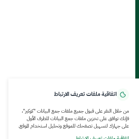
أدوات الإتاحة والوصول
حمل تطبيق الجوال
الرئيسية
المركز الإعلامي
بيانات و احصاءات
الخدمات الإلكترونية
كيف يمكننا مساعدتك
اتفاقية ملفات تعريف الارتباط
MEWA©جميع الحقوق محفوظة 2026
آخر تحديث للموقع في
من خلال النقر على قبول جميع ملفات جمع البيانات "كوكيز"،
22 صفر 1448 09:18 ص
فإنك توافق على تخزين ملفات جمع البيانات للطرف الأول
على جهازك لتسهيل تصفحك للموقع وتحليل استخدام الموقع.
الشروط والأحكام
سياسة الخصوصية
خريطة الموقع
خدمة Rss
اتفاقية ملفات تعريف الارتباط