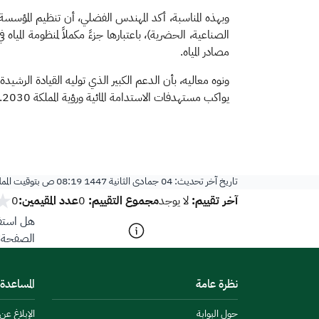
وبهذه المناسبة، أكد المهندس الفضلي، أن تنظيم المؤسسة ي
الصناعية، الحضرية)، باعتبارها جزءً مكملاً لمنظومة المي
مصادر المياه.
ونوه معاليه، بأن الدعم الكبير الذي توليه القيادة الرشيدة -أي
يواكب مستهدفات الاستدامة المائية ورؤية المملكة 2030.
​
تاريخ آخر تحديث:
04 جمادى الثانية 1447 08:19 ص
بتوقيت المم
آخر تقييم:
مجموع التقييم:
عدد المقيمين:
لا يوجد
0
0
هل استفد
الصفحة؟
نظرة عامة
المساعدة
حول البوابة
الإبلاغ ع