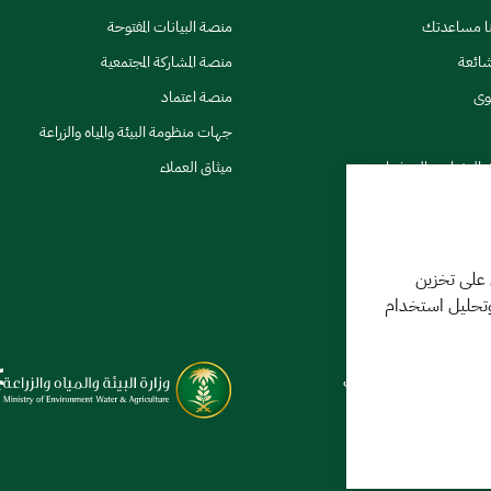
نا مساعدتك
منصة البيانات المفتوحة
شائعة
منصة المشاركة المجتمعية
وى
منصة اعتماد
جهات منظومة البيئة والمياه والزراعة
ي النشرات والتحذيرات
ميثاق العملاء
 على تخزين
وتحليل استخدام
كننا مساعدتك
فر 1448 09:18 ص