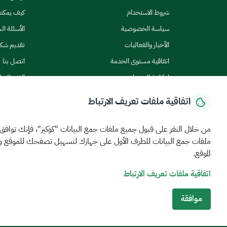
شروط الاستخدام
كيف يمكن
سياسة الخصوصية
الأسئلة ال
الأخبار والفعاليات
تقديم شك
اتفاقية مستوى الخدمة
اتصل بنا
إمكانية الوصول
الاشتراك ف
اتفاقية ملفات تعريف الارتباط
من خلال النقر على قبول جميع ملفات جمع البيانات "كوكيز"، فإنك توافق
ملفات جمع البيانات للطرف الأول على جهازك لتسهيل تصفحك للموقع 
الرئيسية
المركز الإعلامي
بيانات و احصاءات
الخدمات الإلكترونية
كيف يم
الموقع.
اتفاقية ملفات تعريف الارتباط
MEWA©جميع الحقوق محفوظة 2026
آخر تحديث للموقع في
22 ص
الشروط والأحكام
سياسة الخصوصية
خريطة الموقع
خدمة Rss
موافقة