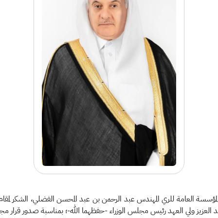
ة المؤسسة العامة للري المهندس عبد الرحمن بن عبد المحسن الفضلي، الشكر لمقا
 العزيز ولي العهد رئيس مجلس الوزراء -حفظهما الله-؛ بمناسبة صدور قرار مجلس