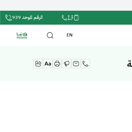
الرقم الموحد 939
EN
ة