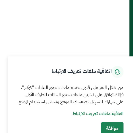
أدوات الإتاحة والوصول
حمل تطبيق الجوال
الرئيسية
المركز الإعلامي
بيانات و احصاءات
الخدمات الإلكترونية
كيف يمكننا مساعدتك
اتفاقية ملفات تعريف الارتباط
MEWA©جميع الحقوق محفوظة 2026
آخر تحديث للموقع في
من خلال النقر على قبول جميع ملفات جمع البيانات "كوكيز"،
22 صفر 1448 09:18 ص
فإنك توافق على تخزين ملفات جمع البيانات للطرف الأول
على جهازك لتسهيل تصفحك للموقع وتحليل استخدام الموقع.
الشروط والأحكام
سياسة الخصوصية
خريطة الموقع
خدمة Rss
اتفاقية ملفات تعريف الارتباط
موافقة