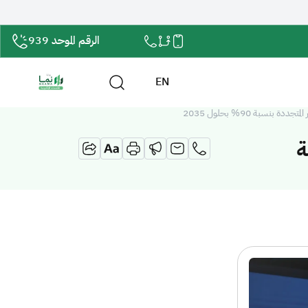
الرقم الموحد 939
EN
ة