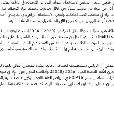
ة أكثر من مليار متر مكعب سنويًا من خلال مبادرات لحصاد مياه الأمطار، مثل:
د المياه في مختلف الاستخدامات، وأهمها الاستخدام الزراعي، وذلك بتبني أحدث
منصة تُرشد المزارعين عن الاحتياج المائي للمحاصيل بحسب المقننات المائية.
 نمو سنوي مركب بنحو 8.5%، ويرتبط هذا القطاع -كما هو الحال في مختلف دول العالم- بوفرة المياه، وب
يق التوازن بين العرض والطلب، وزيادة العائد من الاستخدام الزراعي للمياه على 
مُرشّدة للري، التي شملت تنظيم زراعة الأعلاف والقمح، والتوجه نحو نُظم الر
تم إطلاق المركز العالمي لأبحاث المياه خلال انعقاد مؤتمر الأطراف السادس عشر (COP16) في