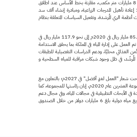
وأكد الفضلي أن الإستراتيجية الوطنية للمياه أسهمت في خفض المعدل السنوي لاستخدام مصادر المياه غير المتجددة في الزراعة بمقدار 8 مليارات متر مكعب، مقارنة بخط الأساس عند اطلاق
 إعادة تأهيل المدرجات الزراعية، ومبادرة إنشاء ألف سد
 أنظمة الري المُرشدة، وتفعيل السياسات المتعلقة بنظام
وأفاد الفضلي أن الناتج المحلي الإجمالي من الزراعة في المملكة شهد نموًا ملحوظًا خلال الفترة من (2020 – 2024)، حيث ارتفع من 85.1 مليار ريال في 2020م إلى نحو 117.9 مليار ريال في
ناء على ذلك تم العمل على إدارة المياه في المملكة بما يحقق الاستدامة
الأمن الغذائي محليًا، ودعم الدراسات التفصيلية للطبقات
ي المُرشّد، في ظل وجود شبكات مراقبة للمياه السطحية و
واستمرارًا لجهود المملكة في تطوير قطاع المياه عالميًا، أكد الفضلي أن الرياض ستستضيف النسخة الحادية عشرة للمنتدى العالمي للمياه تحت شعار "العمل لغدٍ أفضل" في 2027م؛ بالتعاون مع
المجلس العالمي للمياه، لتتكامل مخرجاته مع مخرجات مؤتمري الأمم المتحدة للمياه (2026 و2028)، وأطلقت الحوار حول المياه في مجموعة العشرين عام 2020م، إبان رئاستها للمجموعة، كما
 الرياض العام الماضي، ليكون منصةً عالمية رائدة في الأبحاث التطبيقية في مجالات المياه، وفي مجال دعم
الابتكار عالميًا، ولدى المملكة جائزة لتكريم العلماء والباحثين في مجال المياه، لإيجاد حلول لتحديات المياه، كما قدمت المملكة دعمًا لمشاريع مياه دولية بلغ 6 مليارات دولار من خلال الصندوق