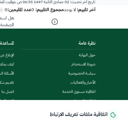
تاريخ آخر تحديث:
02 جمادى الثانية 1447 06:55 ص
بتوقيت المم
آخر تقييم:
مجموع التقييم:
عدد المقيمين:
لا يوجد
0
0
هل استفد
الصفحة؟
نظرة عامة
المساعدة
حول البوابة
الإبلاغ ع
شروط الاستخدام
كيف يمكن
سياسة الخصوصية
الأسئلة ال
الأخبار والفعاليات
تقديم شك
اتفاقية مستوى الخدمة
اتصل بنا
إمكانية الوصول
الاشتراك ف
اتفاقية ملفات تعريف الارتباط