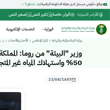
موقع حكومي مسجل لدى هيئة الحكومة الرقمية
كيف تتحقق؟
الأوامر الصوتية
ألوان خاصة
تكبير النص
تصغير النص
الوزارة
الخدمات الإلكترونية
وزارة البيئة والمياه والزراعة
المركز الإعلامي
الأخبار والأحداث
وزير "
وزير "البيئة" من روما: الممل
50% واستهلاك المياه غير المتجددة بنسبة 90% بحلول 2035
23/04/1447