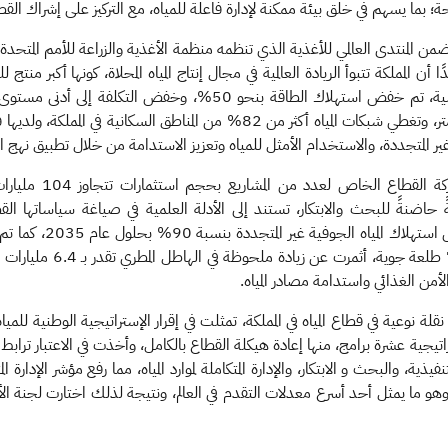
ة؛ بما يسهم في خلق بيئة ممكنة لإدارة فاعلة للمياه، مع التركيز على إشراك ال
ومن خلال تسخير البحث والابتكار وبناء القدرات الهندسية، تم خفض استهلا
تتجاوز 19 ألف كيلو متر ولارتفاعات تصل إلى ثلاثة آلاف متر، وتغطي شبكات المياه 
 المتجددة، والاستخدام الأمثل للمياه وتعزيز الاستدامة من خلال تطبيق نهج الإدارة
وأوضح المهندس الفضلي
اضنةً للبحث والابتكار، تستند إلى الأدلة العلمية في صياغة سياساتها القط
وتستهدف خفض تكلفة إن
تقنيات وطائرات تقودها كوا
الأمن الغذائي واستدامة مصادر المياه.
الوزير إلى أن رؤية السعودية 2030، أحدثت نقلة نوعية في قطاع المياه في المملكة، تمثلت في إقرار الإستراتيجية ا
ية عشرة برامج، منها إعادة هيكلة القطاع بالكامل، وأخذت في الاعتبار ترابط ال
ذية، والبحث و الابتكار، والإدارة المتكاملة لموارد المياه، مما رفع مؤشر الإدارة
 التنمية المستدامة للمملكة من 57% إلى 83% وهو ما يمثل أحد أسرع معدلات التقدم في العالم، ونتيجة لذلك 