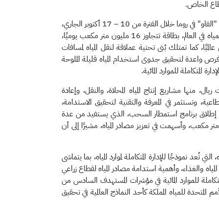
قطاع الخاص.
جاء ذلك خلال مشاركة معاليه في "حوار روما حول المياه" ضمن المنتدى العالمي للأغذية الذي تنظمه منظمة الأغذية والزراعة للأمم المتحدة "الفاو" في روما خلال الفترة من 10 – 17 أكتوبر الجاري،
تزامنًا مع الاحتفال بالذكرى الـ 80 لتأسيس المنظمة، مؤكدًا أن المملكة تتبوأ الريادة العالمية في مجال إنتاج المياه المحلاة، كونها أكبر منتج للمياه في العالم، بطاقة تتجاوز 16 مليون متر مكعب يوميًا،
ك الطاقة بنحو 50%، وخفض التكلفة إلى أدنى مستوى عالميًا، كما تمتلك بُنى تحتية عملاقة لنقل المياه لمسافات
أكثر من 82% من المناطق السكانية في المملكة، ولديها فرص واعدة لتحقيق جدوى استخدام المياه قليلة الملوحة
 المتكاملة للموارد المائية.
 أنه تم إبرام 25 عقدًا بمشاركة القطاع الخاص لعدد من المشاريع بحجم استثمارات تتجاوز 104 مليارات ريال، منها مشاريع إنتاج المياه المحلاة، والنقل، وإعادة
اعية، وتستثمر في المعرفة والتقنية لتحقيق الاستدامة،
تاج المياه بنسبة 50%، وخفض استهلاك المياه الجوفية غير المتجددة بنسبة 90% بحلول عام 2035، كما تم إطلاق برنامج استمطار السحب، الذي يستفيد من عدة
در وطنية، حيث أجريت 711 طلعة جوية، أثمرت عن زيادة ملحوظة في الهاطل المطري تقدر بـ 6.4 مليارات متر مكعب، وأسهمت في تعزيز مصادر المياه، مشيرًا إلى أن
لوطنية للمياه، التي تُعد نموذجًا للإدارة المتكاملة لموارد المياه، بما يتماشى
مياه والغذاء، وأهمية استدامة مصادر المياه لقطاع زراعي
 المتكاملة للموارد المائية في مؤشرات المستهدف السادس من
اختارت لجنة الأمم المتحدة للمياه المملكة كأحد النماذج العالمية في تحقيق