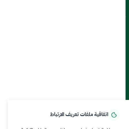
ميثاق العملاء
تواصل معنا
أدوات الإتاحة والوصول
حمل تطبيق الجوال
الرئيسية
المركز الإعلامي
بيانات و احصاءات
الخدمات الإلكترونية
كيف يمكننا مساعدتك
اتفاقية ملفات تعريف الارتباط
MEWA©جميع الحقوق محفوظة 2026
آخر تحديث للموقع في