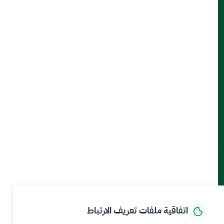
جهات منظومة البيئة والمياه والزراعة
ميثاق العملاء
تواصل معنا
أدوات الإتاحة والوصول
حمل تطبيق الجوال
الرئيسية
المركز الإعلامي
بيانات و احصاءات
الخدمات الإلكترونية
كيف يمكننا مساعدتك
اتفاقية ملفات تعريف الارتباط
MEWA©جميع الحقوق محفوظة 2026