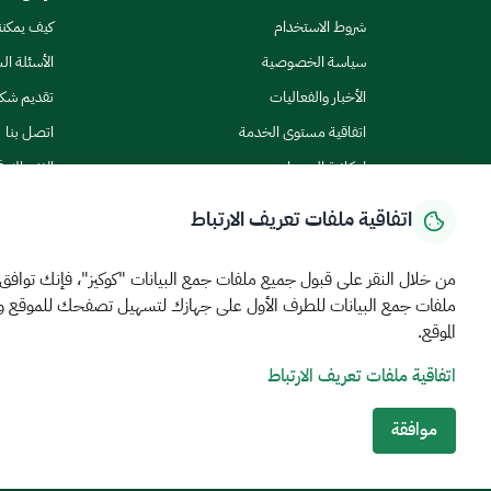
شروط الاستخدام
كيف يمكن
سياسة الخصوصية
الأسئلة ال
الأخبار والفعاليات
تقديم شك
اتفاقية مستوى الخدمة
اتصل بنا
إمكانية الوصول
الاشتراك ف
اتفاقية ملفات تعريف الارتباط
من خلال النقر على قبول جميع ملفات جمع البيانات "كوكيز"، فإنك توافق
ملفات جمع البيانات للطرف الأول على جهازك لتسهيل تصفحك للموقع 
الرئيسية
المركز الإعلامي
بيانات و احصاءات
الخدمات الإلكترونية
كيف يم
الموقع.
اتفاقية ملفات تعريف الارتباط
MEWA©جميع الحقوق محفوظة 2026
آخر تحديث للموقع في
22 ص
الشروط والأحكام
سياسة الخصوصية
خريطة الموقع
خدمة Rss
موافقة