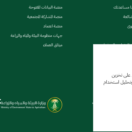
نا مساعدتك
منصة البيانات المفتوحة
شائعة
منصة المشاركة المجتمعية
وى
منصة اعتماد
جهات منظومة البيئة والمياه والزراعة
ي النشرات والتحذيرات
ميثاق العملاء
 على تخزين
وتحليل استخدام
كننا مساعدتك
فر 1448 09:18 ص