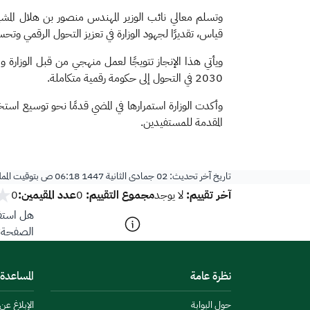
وتسلم معالي نائب الوزير المهندس منصور بن هلال المشي
قياس، تقديرًا لجهود الوزارة في تعزيز التحول الرقمي وتح
ويأتي هذا الإنجاز تتويجًا لعمل منهجي من قبل الوزارة و
2030 في التحول إلى حكومة رقمية متكاملة.
وأكدت الوزارة استمرارها في المضي قدمًا نحو توسيع استخد
المقدمة للمستفيدين.
تاريخ آخر تحديث:
02 جمادى الثانية 1447 06:18 ص
بتوقيت المم
آخر تقييم:
مجموع التقييم:
عدد المقيمين:
لا يوجد
0
0
هل استفد
الصفحة؟
نظرة عامة
المساعدة
حول البوابة
الإبلاغ ع