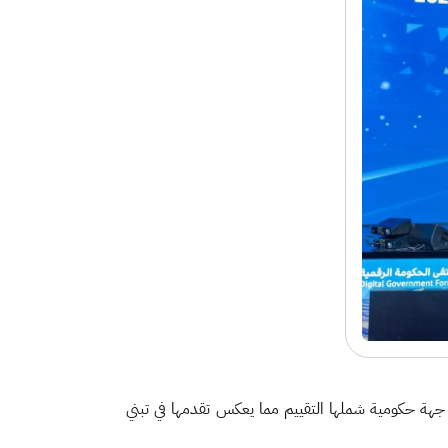
قت وزارة البيئة والمياه والزراعة مرحلة الإبداع في نتائج مؤشر قياس التحول الرقمي لعام 2025م، بنسبة 90.54% من بين 240 جهة حكومية شملها التقييم مما يعكس تقدمها في تبني