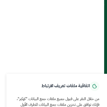
تواصل معنا
أدوات الإتاحة والوصول
حمل تطبيق الجوال
الرئيسية
المركز الإعلامي
بيانات و احصاءات
الخدمات الإلكترونية
كيف يمكننا مساعدتك
اتفاقية ملفات تعريف الارتباط
MEWA©جميع الحقوق محفوظة 2026
آخر تحديث للموقع في
من خلال النقر على قبول جميع ملفات جمع البيانات "كوكيز"،
22 صفر 1448 09:18 ص
فإنك توافق على تخزين ملفات جمع البيانات للطرف الأول