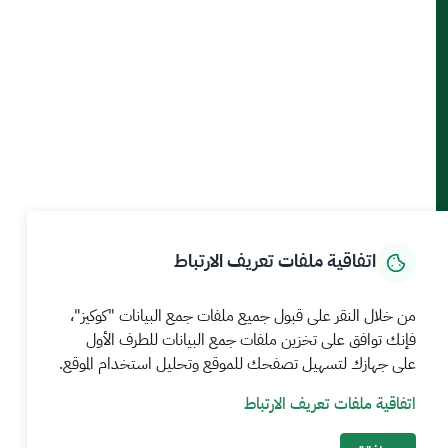
أدوات الإتاحة والوصول
حمل تطبيق الجوال
الرئيسية
المركز الإعلامي
بيانات و احصاءات
الخدمات الإلكترونية
كيف يمكننا مساعدتك
اتفاقية ملفات تعريف الارتباط
MEWA©جميع الحقوق محفوظة 2026
آخر تحديث للموقع في
من خلال النقر على قبول جميع ملفات جمع البيانات "كوكيز"،
22 صفر 1448 09:18 ص
فإنك توافق على تخزين ملفات جمع البيانات للطرف الأول
الشروط والأحكام
سياسة الخصوصية
خريطة الموقع
خدمة Rss
على جهازك لتسهيل تصفحك للموقع وتحليل استخدام الموقع.
اتفاقية ملفات تعريف الارتباط