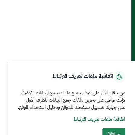
أدوات الإتاحة والوصول
حمل تطبيق الجوال
الرئيسية
المركز الإعلامي
بيانات و احصاءات
الخدمات الإلكترونية
كيف يمكننا مساعدتك
اتفاقية ملفات تعريف الارتباط
MEWA©جميع الحقوق محفوظة 2026
آخر تحديث للموقع في
من خلال النقر على قبول جميع ملفات جمع البيانات "كوكيز"،
22 صفر 1448 09:18 ص
فإنك توافق على تخزين ملفات جمع البيانات للطرف الأول
على جهازك لتسهيل تصفحك للموقع وتحليل استخدام الموقع.
الشروط والأحكام
سياسة الخصوصية
خريطة الموقع
خدمة Rss
اتفاقية ملفات تعريف الارتباط
موافقة