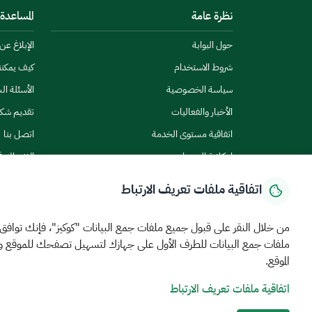
نظرة عامة
المساعدة
حول البوابة
الإبلاغ ع
شروط الاستخدام
كيف يمكن
سياسة الخصوصية
الأسئلة ال
الأخبار والفعاليات
تقديم شك
اتفاقية مستوى الخدمة
اتصل بنا
إمكانية الوصول
الاشتراك ف
اتفاقية ملفات تعريف الارتباط
من خلال النقر على قبول جميع ملفات جمع البيانات "كوكيز"، فإنك توافق
ملفات جمع البيانات للطرف الأول على جهازك لتسهيل تصفحك للموقع 
الرئيسية
المركز الإعلامي
بيانات و احصاءات
الخدمات الإلكترونية
كيف يم
الموقع.
اتفاقية ملفات تعريف الارتباط
MEWA©جميع الحقوق محفوظة 2026
آخر تحديث للموقع في
22 ص