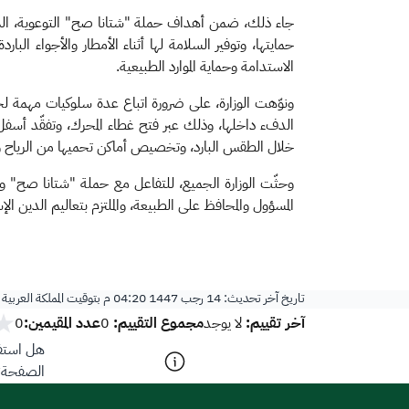
جاء ذلك، ضمن أهداف حملة "شتانا صح" التوعوية، التي أط
الاستدامة وحماية الموارد الطبيعية.
ونوّهت الوزارة، على ضرورة اتباع عدة سلوكيات مهمة 
الدفء داخلها، وذلك عبر فتح غطاء المحرك، وتفقّد أسفل 
خلال الطقس البارد، وتخصيص أماكن تحميها من الرياح وا
وحثّت الوزارة الجميع، للتفاعل مع حملة "شتانا صح" و
المسؤول والمحافظ على الطبيعة، والملتزم بتعاليم الدين الإ
تاريخ آخر تحديث:
14 رجب 1447 04:20 م
بتوقيت المملكة العربية
آخر تقييم:
مجموع التقييم:
عدد المقيمين:
لا يوجد
0
0
هل استفد
الصفحة؟