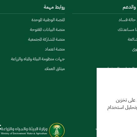
 والدعم
روابط مهمة
ن حالة فساد
المنصة الوطنية الموحدة
نا مساعدتك
منصة البيانات المفتوحة
شائعة
منصة المشاركة المجتمعية
وى
منصة اعتماد
جهات منظومة البيئة والمياه والزراعة
ي النشرات والتحذيرات
ميثاق العملاء
 على تخزين
وتحليل استخدام
كننا مساعدتك
فر 1448 09:18 ص