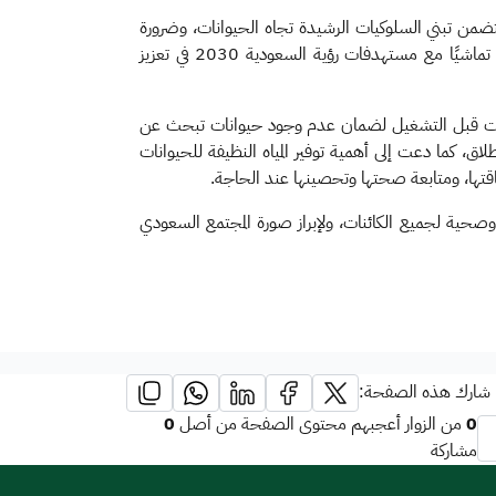
تتضمن تبني السلوكيات الرشيدة تجاه الحيوانات، وضرورة
حمايتها، وتوفير السلامة لها أثناء الأمطار والأجواء الباردة، بما يعكس وعي المجتمع، ومسؤوليته الأخلاقية تجاه البيئة والكائنات الحية، تماشيًا مع مستهدفات رؤية السعودية 2030 في تعزيز
يارات قبل التشغيل لضمان عدم وجود حيوانات تبحث عن
ق، كما دعت إلى أهمية توفير المياه النظيفة للحيوانات
قتها، ومتابعة صحتها وتحصينها عند الحاجة.
صحية لجميع الكائنات، ولإبراز صورة المجتمع السعودي
شارك هذه الصفحة:
0
0
من الزوار أعجبهم محتوى الصفحة من أصل
مشاركة