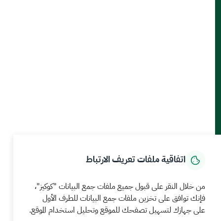
أدوات الإتاحة والوصول
حمل تطبيق الجوال
الرئيسية
المركز الإعلامي
بيانات و احصاءات
الخدمات الإلكترونية
كيف يمكننا مساعدتك
اتفاقية ملفات تعريف الارتباط
MEWA©جميع الحقوق محفوظة 2026
آخر تحديث للموقع في
من خلال النقر على قبول جميع ملفات جمع البيانات "كوكيز"،
22 صفر 1448 09:18 ص
فإنك توافق على تخزين ملفات جمع البيانات للطرف الأول
على جهازك لتسهيل تصفحك للموقع وتحليل استخدام الموقع.
الشروط والأحكام
سياسة الخصوصية
خريطة الموقع
خدمة Rss