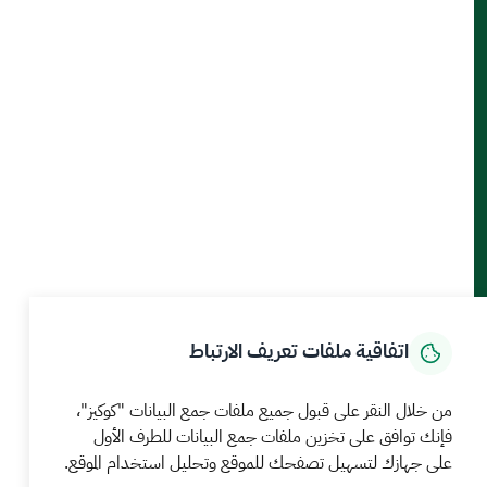
أدوات الإتاحة والوصول
حمل تطبيق الجوال
الرئيسية
المركز الإعلامي
بيانات و احصاءات
الخدمات الإلكترونية
كيف يمكننا مساعدتك
اتفاقية ملفات تعريف الارتباط
MEWA©جميع الحقوق محفوظة 2026
آخر تحديث للموقع في
من خلال النقر على قبول جميع ملفات جمع البيانات "كوكيز"،
22 صفر 1448 09:18 ص
فإنك توافق على تخزين ملفات جمع البيانات للطرف الأول
الشروط والأحكام
سياسة الخصوصية
خريطة الموقع
خدمة Rss
على جهازك لتسهيل تصفحك للموقع وتحليل استخدام الموقع.